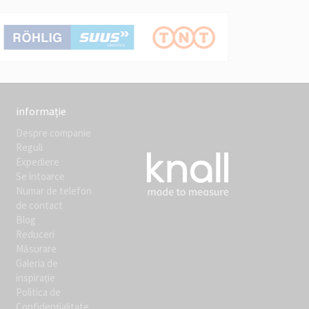
informație
Despre companie
Reguli
Expediere
Se intoarce
Numar de telefon
de contact
Blog
Reduceri
Măsurare
Galeria de
inspirație
Politica de
Confidențialitate