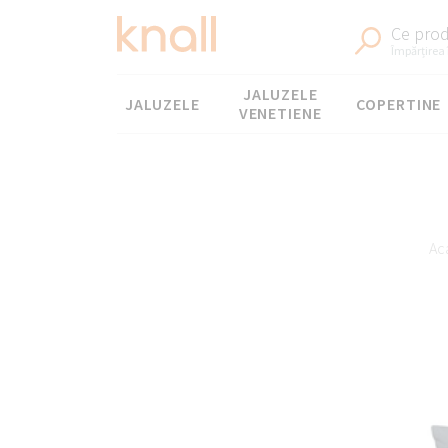
Ce prod
Împărțirea 
Meniul
JALUZELE
JALUZELE
COPERTINE
VENETIENE
Ac