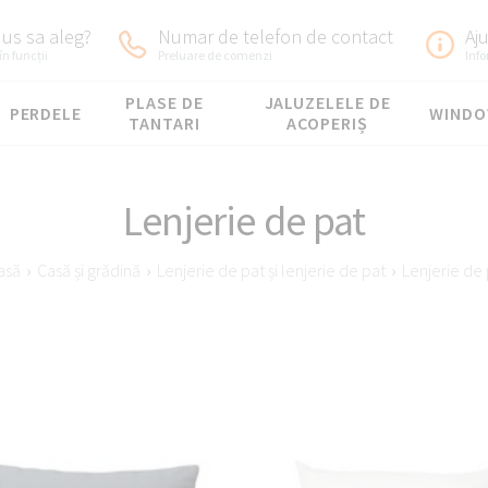
us sa aleg?
Numar de telefon de contact
Aj
în funcții
Preluare de comenzi
Inf
PLASE DE
JALUZELELE DE
PERDELE
WIND
TANTARI
ACOPERIȘ
Lenjerie de pat
asă
›
Casă și grădină
›
Lenjerie de pat și lenjerie de pat
›
Lenjerie de 