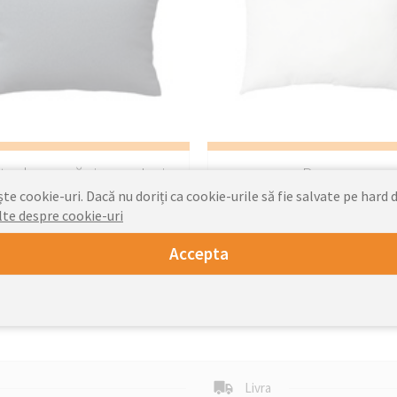
țe de pernă și cuverturi
Perne
e cookie-uri. Dacă nu doriți ca cookie-urile să fie salvate pe hard d
lte despre cookie-uri
Accepta
Livra