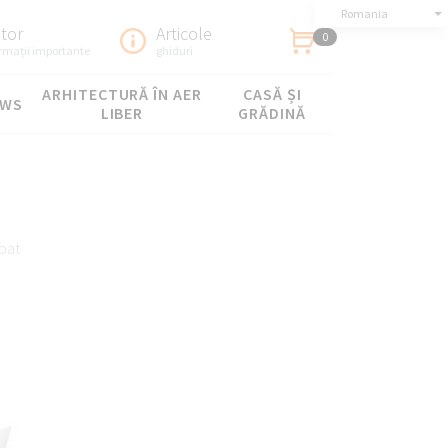
Romania
utor
Articole
0
ormații importante
ghiduri
ARHITECTURĂ ÎN AER
CASĂ ȘI
OWS
LIBER
GRĂDINĂ
pat