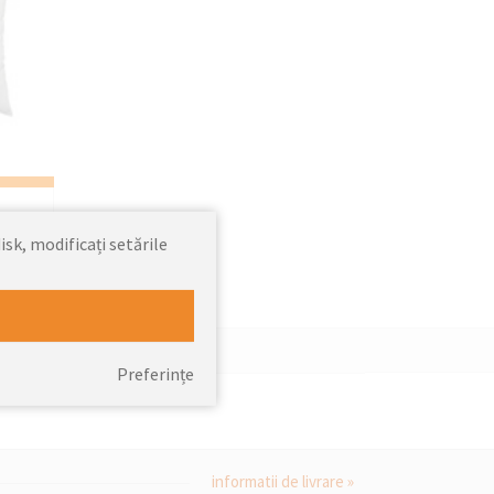
isk, modificați setările
Preferințe
informatii de livrare »