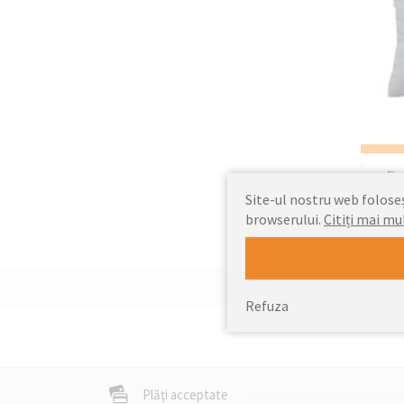
Fe
Site-ul nostru web foloseșt
browserului.
Citiți mai mu
Refuza
Plăți acceptate