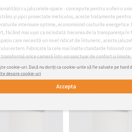
ionalității cu jaluzelele opace - concepute pentru a oferi o uni
 strâns și șipci proiectate meticulos, aceste tratamente pentru
aturile interioare optime, economisind costurile energetice. 
t, făcând mai ușor ca niciodată trecerea de la transparența în ti
ațiu care necesită un nivel ridicat de întuneric, aceste jaluz
tului extern. Fabricate la cele mai înalte standarde folosind
transformă orice cameră într-un sanctuar de confort și liniște.
e cookie-uri. Dacă nu doriți ca cookie-urile să fie salvate pe hard d
lte despre cookie-uri
louri de baie opace cu
Rulo de baie cu izolaț
Accepta
suspendare liberă
termică suspendată