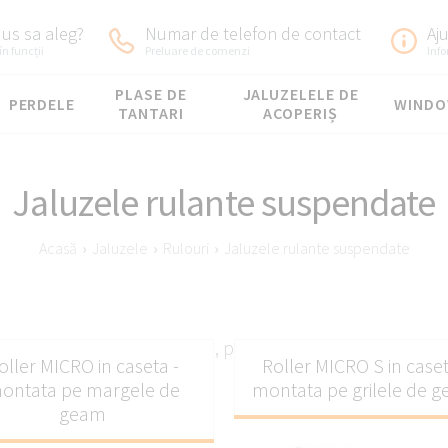
us sa aleg?
Numar de telefon de contact
Aj
în funcții
Preluare de comenzi
Inf
PLASE DE
JALUZELELE DE
PERDELE
WIND
TANTARI
ACOPERIȘ
Jaluzele rulante suspendate
Acasă
›
Jaluzele
›
Rulouri
›
Jaluzele rulante suspendate
aluzele clasice suspendate, potrivite pentru orice came
oller MICRO in caseta -
Roller MICRO S in caset
ontata pe margele de
montata pe grilele de 
geam