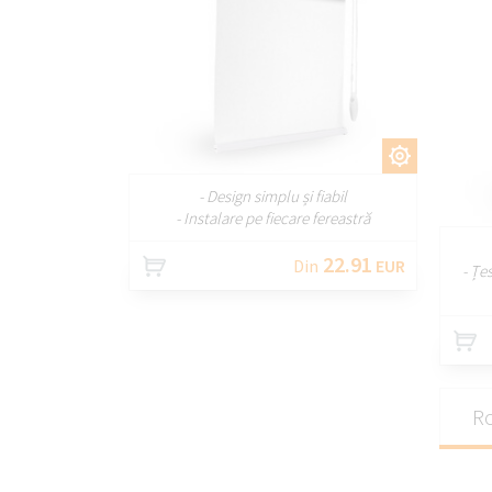
PERSONALIZAȚI
- Design simplu și fiabil
- Instalare pe fiecare fereastră
22.91
Din
EUR
- Țe
Ro