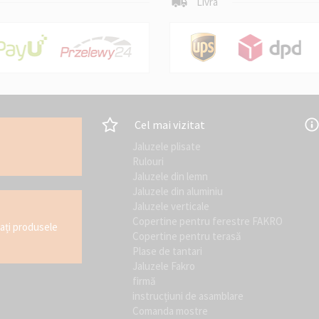
Livra
Cel mai vizitat
Jaluzele plisate
Rulouri
Jaluzele din lemn
Jaluzele din aluminiu
Jaluzele verticale
Copertine pentru ferestre FAKRO
tați produsele
Copertine pentru terasă
Plase de tantari
Jaluzele Fakro
firmă
instrucțiuni de asamblare
Comanda mostre