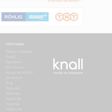
informatii de livrare »
informație
Despre companie
Reguli
Expediere
Se intoarce
Numar de telefon
de contact
Blog
Reduceri
Măsurare
Galeria de
inspirație
Politica de