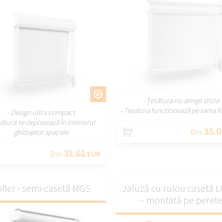
PERSONALIZA
PERSONALIZAȚI
- Țesătura nu atinge sticla
- Tesatura funcționează pe rama fe
- Design ultra compact
sătura se deplasează în interiorul
35.0
Din
ghidajelor spațiale
31.61
Din
EUR
ller - semi-casetă MGS
Jaluză cu rulou casetă 
– montată pe peret