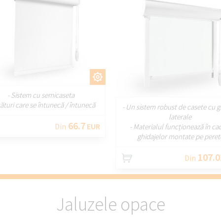
PERSONALIZAȚI
PERSONALIZA
- Sistem cu semicaseta
sături care se întunecă / întunecă
- Un sistem robust de casete cu g
laterale
66.7
Din
EUR
- Materialul funcționează în ca
ghidajelor montate pe peret
107.0
Din
Jaluzele opace