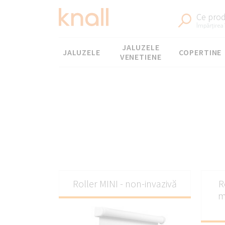
Ce prod
Împărțirea 
Meniul
JALUZELE
JALUZELE
COPERTINE
VENETIENE
J
Roller MINI - non-invazivă
R
m