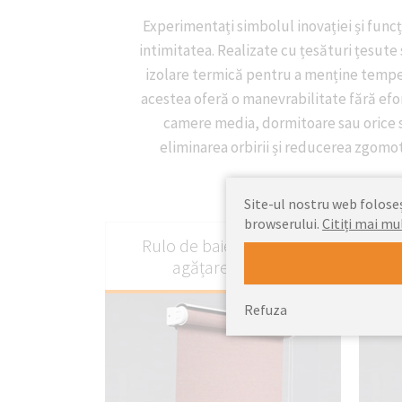
Experimentați simbolul inovației și funcț
intimitatea. Realizate cu țesături țesute
izolare termică pentru a menține temper
acestea oferă o manevrabilitate fără efor
camere media, dormitoare sau orice sp
eliminarea orbirii și reducerea zgomo
Site-ul nostru web foloseșt
browserului.
Citiți mai mu
Rulo de baie neted, cu
Ru
agățare liberă
Refuza