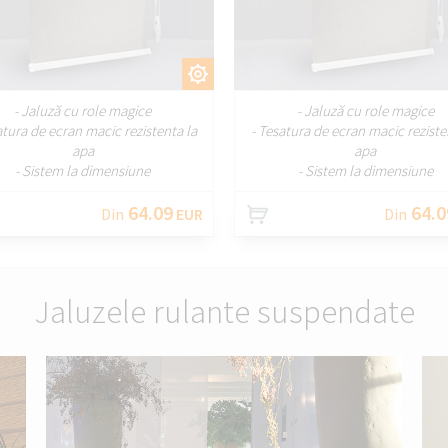
PERSONALIZAȚI
PERSONALIZA
- Jaluză cu role magice
- Jaluză cu role magice
atura de ecran macic rezistenta la
- Tesatura de ecran macic reziste
apa
apa
- Sistem la dimensiune
- Sistem la dimensiune
64.09
64.0
Din
EUR
Din
Jaluzele rulante suspendate