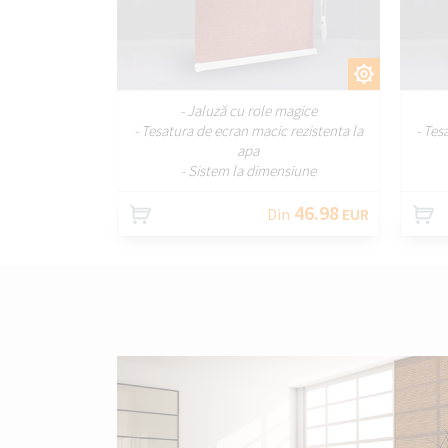
PERSONALIZAȚI
- Jaluză cu role magice
- Tesatura de ecran macic rezistenta la
- Tes
apa
- Sistem la dimensiune
46.98
Din
EUR