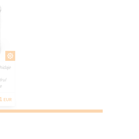
ȚI
hidaje
drul
e
1
EUR