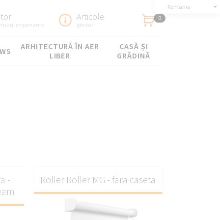
Romania
utor
Articole
0
ormații importante
ghiduri
ARHITECTURĂ ÎN AER
CASĂ ȘI
OWS
LIBER
GRĂDINĂ
ră
a -
Roller Roller MG - fara caseta
geam