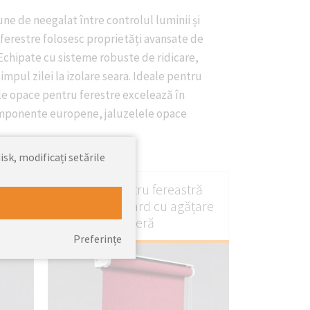
une de neegalat între controlul luminii și
 ferestre folosesc proprietăți avansate de
Echipate cu sisteme robuste de ridicare,
mpul zilei la izolare seara. Ideale pentru
ele opace pentru ferestre excelează în
 componente europene, jaluzelele opace
isk, modificați setările
ie
Rulou pentru fereastră
opacă jacquard cu agățare
liberă
Preferințe