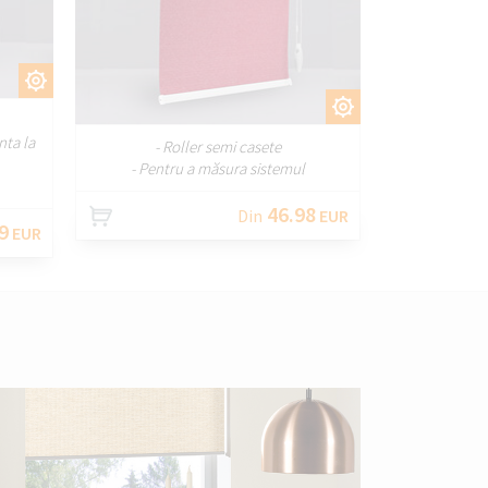
ȚI
PERSONALIZAȚI
nta la
- Roller semi casete
- Pentru a măsura sistemul
46.98
Din
EUR
9
EUR