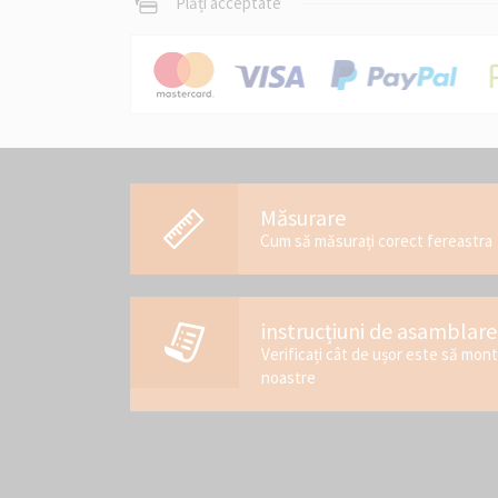
Plăți acceptate
Măsurare
Cum să măsurați corect fereastra
instrucțiuni de asamblare
Verificați cât de ușor este să mon
noastre