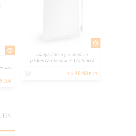
PERSONALIZAȚI
ȚI
- Soluție clasică și economică
- Țesături care se întunecă / întunecă
restrei
46.98
Din
EUR
9
EUR
LUISA
e