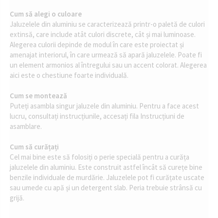
Cum să alegi o culoare
Jaluzelele din aluminiu se caracterizează printr-o paletă de culori
extinsă, care include atât culori discrete, cât și mai luminoase.
Alegerea culorii depinde de modul în care este proiectat și
amenajat interiorul, în care urmează să apară jaluzelele. Poate fi
un element armonios al întregului sau un accent colorat. Alegerea
aici este o chestiune foarte individuală.
Cum se montează
Puteți asambla singur jaluzele din aluminiu. Pentru a face acest
lucru, consultați instrucțiunile, accesați fila Instrucțiuni de
asamblare.
Cum să curățați
Cel mai bine este să folosiți o perie specială pentru a curăța
jaluzelele din aluminiu. Este construit astfel încât să curețe bine
benzile individuale de murdărie. Jaluzelele pot fi curățate uscate
sau umede cu apă și un detergent slab. Peria trebuie strânsă cu
grijă.