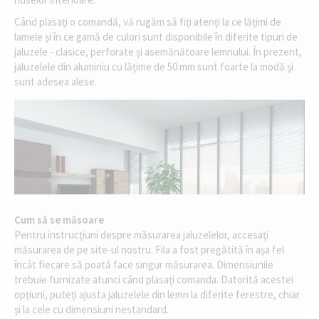
Când plasați o comandă, vă rugăm să fiți atenți la ce lățimi de
lamele și în ce gamă de culori sunt disponibile în diferite tipuri de
jaluzele - clasice, perforate și asemănătoare lemnului. În prezent,
jaluzelele din aluminiu cu lățime de 50 mm sunt foarte la modă și
sunt adesea alese.
Cum să se măsoare
Pentru instrucțiuni despre măsurarea jaluzelelor, accesați
măsurarea de pe site-ul nostru. Fila a fost pregătită în așa fel
încât fiecare să poată face singur măsurarea. Dimensiunile
trebuie furnizate atunci când plasați comanda. Datorită acestei
opțiuni, puteți ajusta jaluzelele din lemn la diferite ferestre, chiar
și la cele cu dimensiuni nestandard.