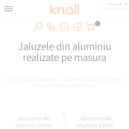
Romania
0
Jaluzele din aluminiu
realizate pe masura
Acasă
›
Jaluzele venetiene
›
Jaluzele din aluminiu
›
Jaluzele
din aluminiu realizate pe masura
Jaluzele din aluminiu de 25 mm și 50 mm de la
Jaluzelele din
Jaluzelele din
Knall realizate pe măsură: elegante, durabile și
aluminiu 25mm
aluminiu 35mm