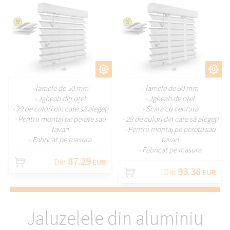
PERSONALIZAȚI
PERSONALIZAȚI
- lamele de 50 mm
- lamele de 50 mm
- Jgheab din oțel
- Jgheab de oțel
- 29 de culori din care să alegeți
- Scara cu centura
- Pentru montaj pe perete sau
- 29 de culori din care să alegeți
tavan
- Pentru montaj pe perete sau
- Fabricat pe masura
tavan
- Fabricat pe masura
87.29
Din
EUR
93.38
Din
EUR
Jaluzelele din aluminiu