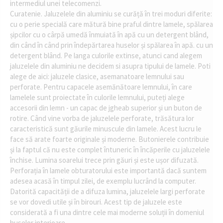
intermediul unei telecomenzi.
Curatenie. Jaluzelele din aluminiu se curăță în trei moduri diferite:
cu o perie specială care mătură bine praful dintre lamele, spălarea
șipcilor cu o cârpă umedă înmuiată în apă cu un detergent blând,
din când în când prin îndepărtarea huselor și spălarea în apă. cu un
detergent blând. Pe langa culorile extinse, atunci cand alegem
jaluzelele din aluminiu ne decidem si asupra tipului de lamele. Poti
alege de aici: jaluzele clasice, asemanatoare lemnului sau
perforate. Pentru capacele asemănătoare lemnului, în care
lamelele sunt proiectate în culorile lemnului, puteți alege
accesorii din lemn - un capac de jgheab superior și un buton de
rotire. Când vine vorba de jaluzelele perforate, trăsătura lor
caracteristică sunt găurile minuscule din lamele. Acest lucru le
face să arate foarte originale și moderne. Butonierele contribuie
și la faptul că nu este complet întuneric în încăperile cu jaluzelele
închise. Lumina soarelui trece prin găuri și este ușor difuzată.
Perforația în lamele obturatorului este importantă dacă suntem
adesea acasă în timpul zilei, de exemplu lucrând la computer.
Datorită capacității de a difuza lumina, jaluzelele largi perforate
se vor dovedi utile și în birouri. Acest tip de jaluzele este
considerată a fi una dintre cele mai moderne soluții în domeniul
huselor interioare.