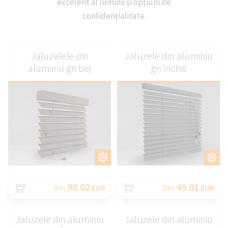
excelent al luminii și opțiuni de
confidențialitate.
Jaluzelele din
Jaluzele din aluminiu
aluminiu gri bej
gri închis
PERSONALIZAȚI
PERSONALIZAȚI
98.02
49.01
Din
EUR
Din
EUR
Jaluzele din aluminiu
Jaluzele din aluminiu