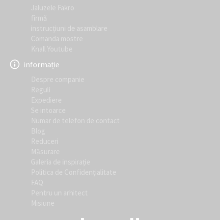
Jaluzele Fakro
firmă
instrucțiuni de asamblare
Comanda mostre
Knall Youtube
informație
Despre companie
Reguli
Expediere
Se intoarce
Numar de telefon de contact
Blog
Reduceri
Măsurare
Galeria de inspirație
Politica de Confidențialitate
FAQ
Pentru un arhitect
Misiune