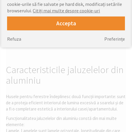
cookie-urile să fie salvate pe hard disk, modificați setările
browserului.
Citiți mai multe despre cookie-uri
Accepta
Refuza
Preferințe
Caracteristicile jaluzelelor din
aluminiu
Husele pentru ferestre îndeplinesc două funcții importante: sunt
de a proteja eficient interiorul de lumina excesivă a soarelui și de
a fi o completare estetică a interiorului casei/apartamentului.
Funcționalitatea jaluzelelor din aluminiu constă din mai multe
elemente:
Lamele. Lamelele sunt lamele orizontale, longitudinale din care