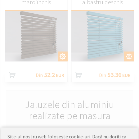
maro închis
albastru deschis
PERSONALIZAȚI
PERSONALIZAȚI
52.2
53.36
Din
EUR
Din
EUR
Jaluzele din aluminiu
realizate pe masura
Site-ul nostru web folosește cookie-uri. Dacă nu doriți ca