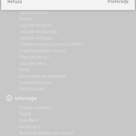
Refuza
Preferințe
Cel mai vizitat
Jaluzele plisate
Rulouri
Jaluzele din lemn
Jaluzele din aluminiu
Jaluzele verticale
Copertine pentru ferestre FAKRO
Copertine pentru terasă
Plase de tantari
Jaluzele Fakro
firmă
instrucțiuni de asamblare
Comanda mostre
Knall Youtube
informație
Despre companie
Reguli
Expediere
Se intoarce
Numar de telefon de contact