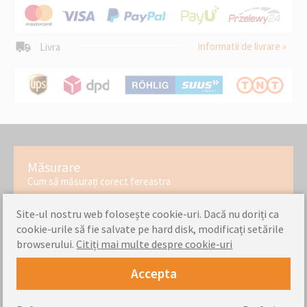
decorativ.
informatii de livrare »
Livra
Măsurare
Cum să măsurați corect fereastra
Site-ul nostru web folosește cookie-uri. Dacă nu doriți ca
cookie-urile să fie salvate pe hard disk, modificați setările
instrucțiuni de asamblare
browserului.
Citiți mai multe despre cookie-uri
Verificați cât de ușor este să montați produsele noastre
Accepta