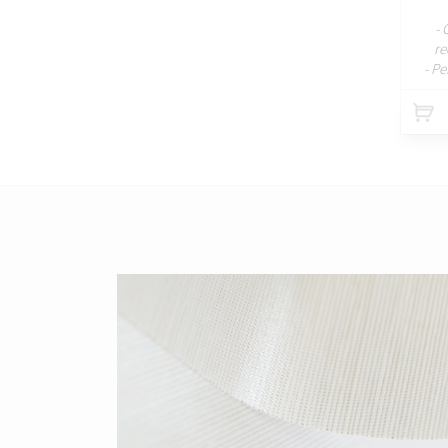
- 
re
- P