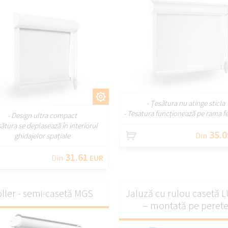
PERSONALIZA
PERSONALIZAȚI
- Țesătura nu atinge sticla
- Tesatura funcționează pe rama fe
- Design ultra compact
sătura se deplasează în interiorul
35.0
Din
ghidajelor spațiale
31.61
Din
EUR
ller - semi-casetă MGS
Jaluză cu rulou casetă 
– montată pe peret