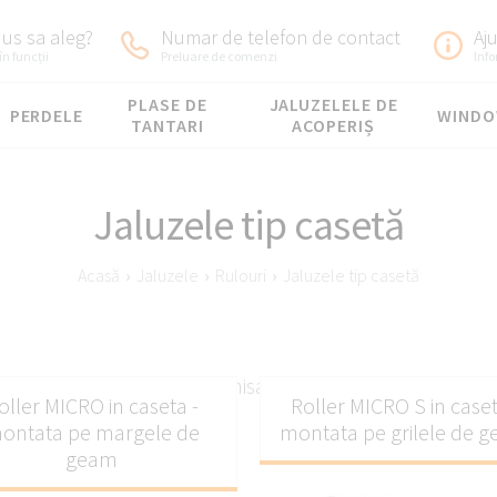
us sa aleg?
Numar de telefon de contact
Aj
în funcții
Preluare de comenzi
Inf
PLASE DE
JALUZELELE DE
PERDELE
WIND
TANTARI
ACOPERIȘ
Jaluzele tip casetă
Acasă
›
Jaluzele
›
Rulouri
›
Jaluzele tip casetă
zele casetate pentru un finisaj curat și elegant al ferest
oller MICRO in caseta -
Roller MICRO S in caset
ontata pe margele de
montata pe grilele de 
geam