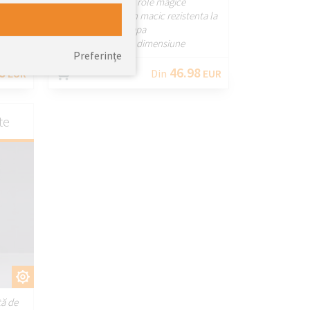
- Jaluză cu role magice
nta la
- Tesatura de ecran macic rezistenta la
apa
- Sistem la dimensiune
Preferințe
8
46.98
EUR
Din
EUR
te
ȚI
tă de