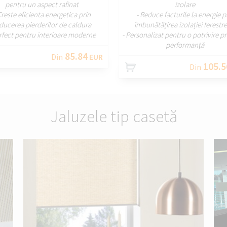
pentru un aspect rafinat
izolare
Creste eficienta energetica prin
- Reduce facturile la energie p
ducerea pierderilor de caldura
îmbunătățirea izolației ferestr
erfect pentru interioare moderne
- Personalizat pentru o potrivire pr
performanță
85.84
Din
EUR
105.5
Din
Jaluzele tip casetă