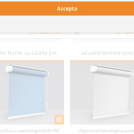
- Jaluză cu role magice
- Jaluză cu role magice
atura de ecran macic rezistenta la
- Tesatura de ecran macic reziste
Accepta
apa
apa
- Sistem la dimensiune
- Sistem la dimensiune
46.98
46.9
Din
EUR
Din
ler termic cu caseta pvc
Jaluzele termice izola
PERSONALIZAȚI
PERSONALIZA
uzelă cu o casetă elegantă din PVC
- Dispune de tehnologie avansa