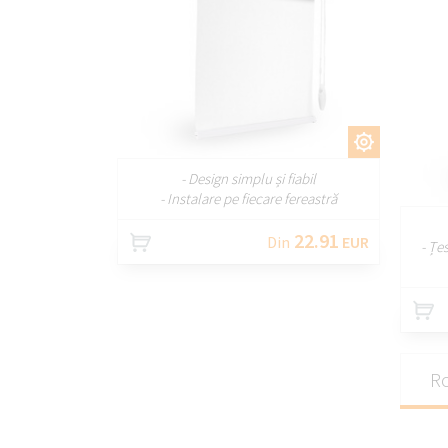
PERSONALIZAȚI
- Design simplu și fiabil
- Instalare pe fiecare fereastră
22.91
Din
EUR
- Țe
Ro