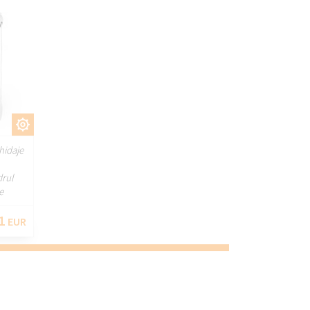
ȚI
hidaje
drul
e
1
EUR