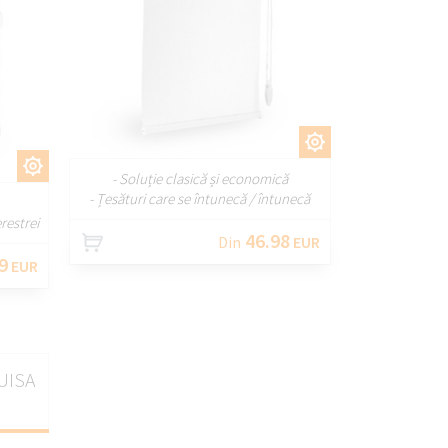
PERSONALIZAȚI
ȚI
- Soluție clasică și economică
- Țesături care se întunecă / întunecă
restrei
46.98
Din
EUR
9
EUR
LUISA
e