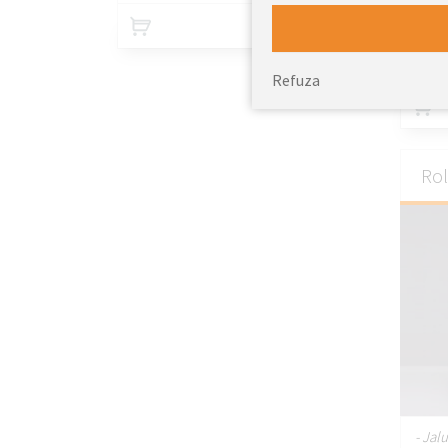
64.09
- Tes
Din
EUR
Refuza
Rol
- Jal