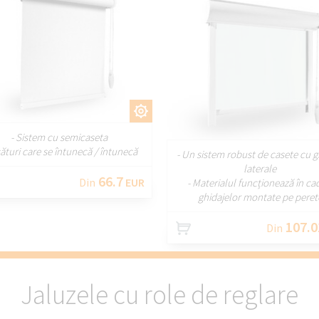
PERSONALIZAȚI
PERSONALIZA
- Sistem cu semicaseta
sături care se întunecă / întunecă
- Un sistem robust de casete cu g
laterale
66.7
Din
EUR
- Materialul funcționează în ca
ghidajelor montate pe peret
107.0
Din
Jaluzele cu role de reglare