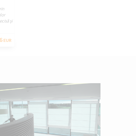
rin
elor
ecisă și
6
EUR