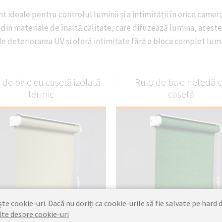
nt ideale pentru controlul luminii și a intimității în orice camer
din materiale de înaltă calitate, care difuzează lumina, acest
e deteriorarea UV și oferă intimitate fără a bloca complet lum
 de baie cu casetă izolată
Rulo de baie netedă 
termic
casetă
e cookie-uri. Dacă nu doriți ca cookie-urile să fie salvate pe hard d
PERSONALIZAȚI
PERSONALIZA
lte despre cookie-uri