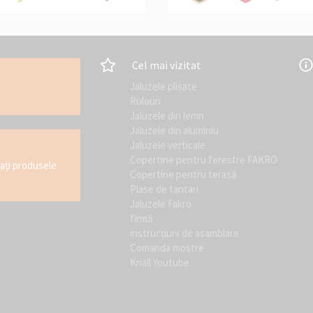
Cel mai vizitat
Jaluzele plisate
Rulouri
Jaluzele din lemn
Jaluzele din aluminiu
Jaluzele verticale
Copertine pentru ferestre FAKRO
tați produsele
Copertine pentru terasă
Plase de tantari
Jaluzele Fakro
firmă
instrucțiuni de asamblare
Comanda mostre
Knall Youtube