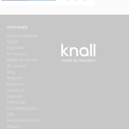
informație
Despre companie
Reguli
Expediere
Se intoarce
Numar de telefon
de contact
Blog
Reduceri
Măsurare
Galeria de
inspirație
Politica de
Confidențialitate
FAQ
Pentru un arhitect
Misiune