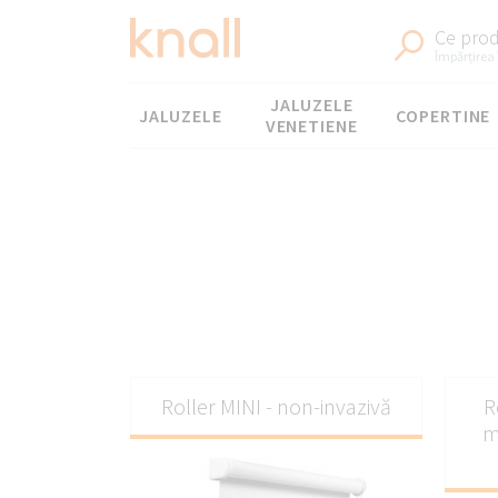
Ce prod
Împărțirea 
Meniul
JALUZELE
JALUZELE
COPERTINE
VENETIENE
Jalu
Roller MINI - non-invazivă
R
m