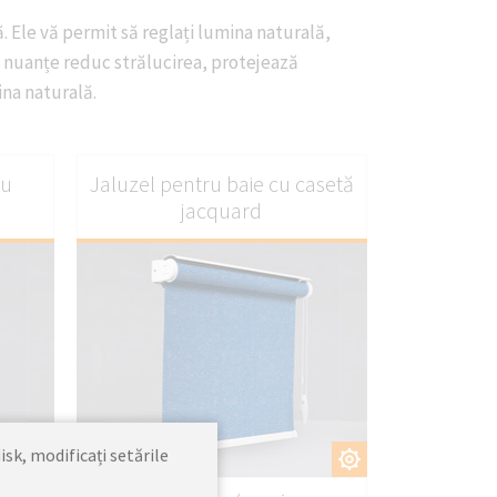
ă. Ele vă permit să reglați lumina naturală,
e nuanțe reduc strălucirea, protejează
ina naturală.
cu
Jaluzel pentru baie cu casetă
jacquard
isk, modificați setările
ȚI
PERSONALIZAȚI