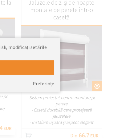
te la
Jaluzele de zi și de noapte
e
montate pe perete într-o
casetă
isk, modificați setările
ȚI
Preferințe
PERSONALIZAȚI
aterale
ie pe
- Sistem proiectat pentru montare pe
perete
are
- Casetă durabilă care protejează
jaluzelele
- Instalare ușoară și aspect elegant
4
EUR
66.7
Din
EUR