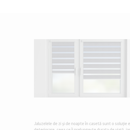
Jaluzelele de zi și de noapte în casetă sunt o soluție 
deteriorare, ceea ce îi prelungește durata de viață, iar