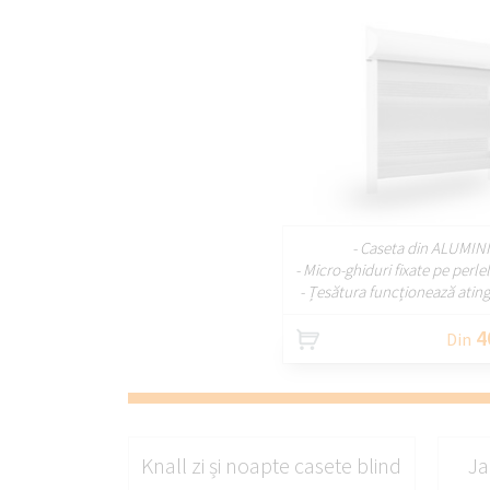
PERSONAL
- Caseta din ALUMIN
- Micro-ghiduri fixate pe perl
- Țesătura funcționează ating
4
Din
Knall zi și noapte casete blind
Ja