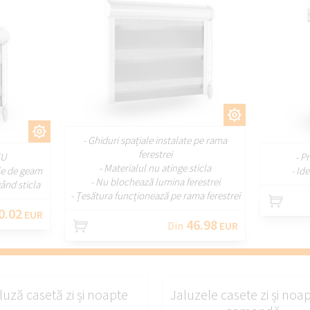
PERSONALIZAȚI
IZAȚI
- Ghiduri spațiale instalate pe rama
ferestrei
IU
- P
- Materialul nu atinge sticla
ele de geam
- Id
- Nu blochează lumina ferestrei
ând sticla
- Țesătura funcționează pe rama ferestrei
0.02
EUR
46.98
Din
EUR
luză casetă zi și noapte
Jaluzele casete zi și noap