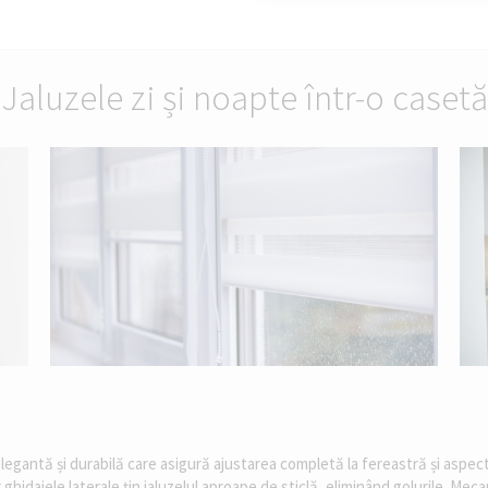
Jaluzele zi și noapte într-o casetă
elegantă și durabilă care asigură ajustarea completă la fereastră și aspec
 ghidajele laterale țin jaluzelul aproape de sticlă, eliminând golurile. Me