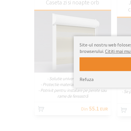
Caseta zi si noapte orb
J
c
Site-ul nostru web foloseșt
browserului.
Citiți mai mu
PERSONALIZAȚI
- Solutie universala cu caseta
Refuza
- Protectie materiala si design estetic
- Potrivit pentru instalare pe perete sau
- Se 
rame de fereastră
55.1
Din
EUR