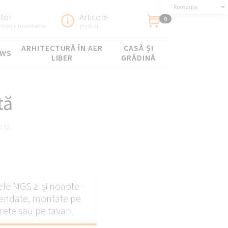
Romania
utor
Articole
0
ormații importante
ghiduri
ARHITECTURĂ ÎN AER
CASĂ ȘI
OWS
LIBER
GRĂDINĂ
tă
setă
de praf
le MGS zi și noapte -
endate, montate pe
rete sau pe tavan