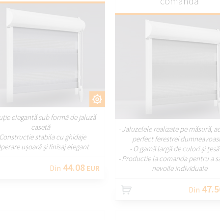
comandă
PERSONALIZAȚI
PERSONALIZA
uție elegantă sub formă de jaluză
casetă
- Jaluzelele realizate pe măsură, a
 Constructie stabila cu ghidaje
perfect ferestrei dumneavoas
Operare ușoară și finisaj elegant
- O gamă largă de culori și țesă
- Productie la comanda pentru a sa
44.08
Din
EUR
nevoile individuale
47.5
Din