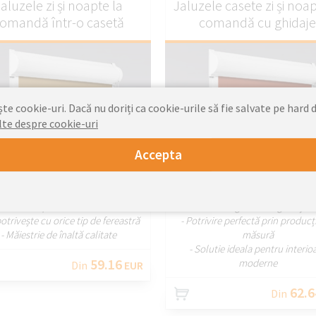
aluzele zi și noapte la
Jaluzele casete zi și noap
omandă într-o casetă
comandă cu ghidaj
e cookie-uri. Dacă nu doriți ca cookie-urile să fie salvate pe hard d
lte despre cookie-uri
Accepta
PERSONALIZAȚI
PERSONALIZA
- Jaluzele produse la cerere
- Stabilitate asigurata de ghidaje l
potrivește cu orice tip de fereastră
- Potrivire perfectă prin producț
- Măiestrie de înaltă calitate
măsură
- Solutie ideala pentru interio
59.16
moderne
Din
EUR
62.6
Din