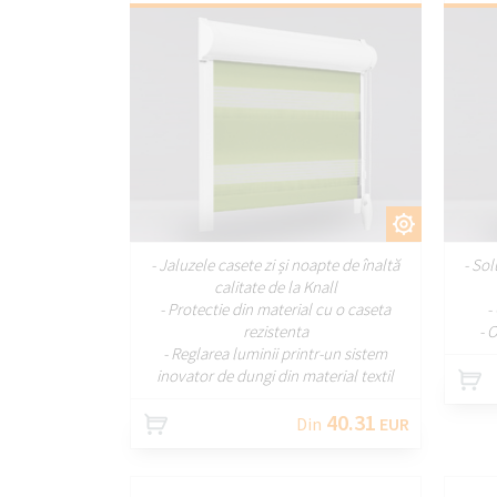
PERSONALIZAȚI
- Jaluzele casete zi și noapte de înaltă
- Sol
calitate de la Knall
- Protectie din material cu o caseta
-
rezistenta
- 
- Reglarea luminii printr-un sistem
inovator de dungi din material textil
40.31
Din
EUR