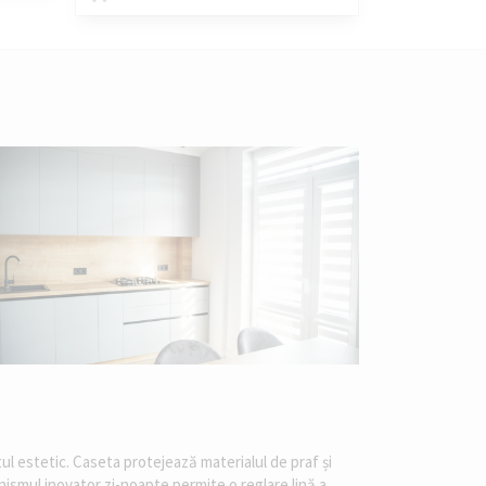
tul estetic. Caseta protejează materialul de praf și
canismul inovator zi-noapte permite o reglare lină a