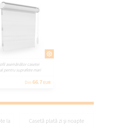
PERSONALIZAȚI
rofil asemănător casetei
eal pentru suprafete mari
66.7
Din
EUR
te la
Casetă plată zi și noapte