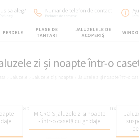
us sa aleg?
Numar de telefon de contact
Aj
în funcții
Preluare de comenzi
Inf
PLASE DE
JALUZELELE DE
PERDELE
WIND
TANTARI
ACOPERIȘ
aluzele zi și noapte într-o case
asă
›
Jaluzele
›
Jaluzele zi și noapte
›
Jaluzele zi și noapte într-o ca
le zi și noapte într-o casetă care protejează materialul 
oapte -
MICRO S jaluzele zi și noapte
Jaluze
idaje
- într-o casetă cu ghidaje
susp
pe