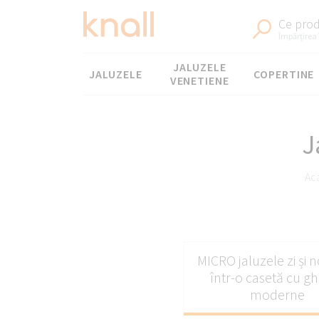
Ce prod
Împărțirea 
Meniul
JALUZELE
JALUZELE
COPERTINE
VENETIENE
J
Ac
Jaluze
MICRO jaluzele zi și n
într-o casetă cu gh
moderne