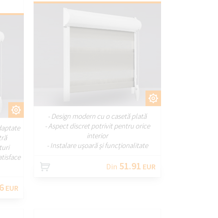
PERSONALIZAȚI
ȚI
- Design modern cu o casetă plată
- Aspect discret potrivit pentru orice
daptate
interior
tră
- Instalare ușoară și funcționalitate
turi
tisface
51.91
Din
EUR
6
EUR