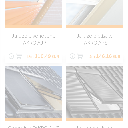
Jaluzele venetiene
Jaluzele plisate
FAKRO AJP
FAKRO APS
110.49
146.16
Din
EUR
Din
EUR
Copertine FAKRO AMZ
Jaluzele rulante