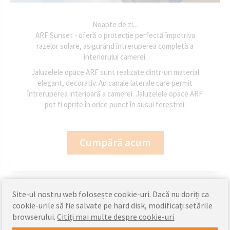
Noapte de zi...
ARF Sunset - oferă o protecție perfectă împotriva
razelor solare, asigurând întreruperea completă a
interiorului camerei.
Jaluzelele opace ARF sunt realizate dintr-un material
elegant, decorativ. Au canale laterale care permit
întreruperea interioară a camerei. Jaluzelele opace ARF
pot fi oprite în orice punct în susul ferestrei.
Cumpără acum
Site-ul nostru web folosește cookie-uri. Dacă nu doriți ca
cookie-urile să fie salvate pe hard disk, modificați setările
Jaluzele opace
Jaluzele opace
browserului.
Citiți mai multe despre cookie-uri
FAKRO ARF
FAKRO ARF Z-Wave