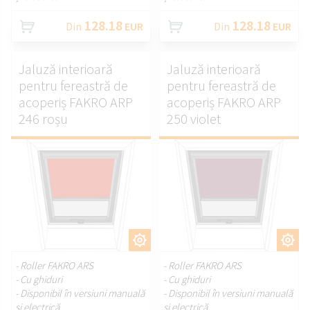
128.18
128.18
Din
EUR
Din
EUR
Jaluză interioară
Jaluză interioară
pentru fereastră de
pentru fereastră de
acoperiș FAKRO ARP
acoperiș FAKRO ARP
246 roșu
250 violet
PERSONALIZAȚI.
PERSONALIZAȚI.
- Roller FAKRO ARS
- Roller FAKRO ARS
- Cu ghiduri
- Cu ghiduri
- Disponibil în versiuni manuală
- Disponibil în versiuni manuală
și electrică
și electrică