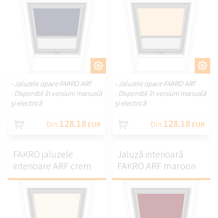
PERSONALIZAȚI.
PERSONALIZAȚI.
- Jaluzele opace FAKRO ARF
- Jaluzele opace FAKRO ARF
- Disponibil în versiuni manuală
- Disponibil în versiuni manuală
și electrică
și electrică
128.18
128.18
Din
EUR
Din
EUR
FAKRO jaluzele
Jaluză interioară
interioare ARF crem
FAKRO ARF maroon