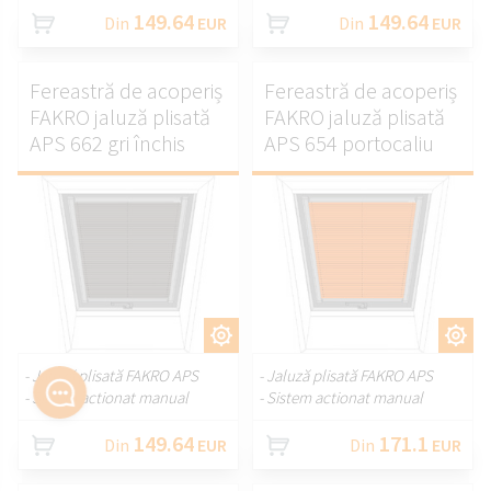
149.64
149.64
Din
EUR
Din
EUR
Fereastră de acoperiș
Fereastră de acoperiș
FAKRO jaluză plisată
FAKRO jaluză plisată
APS 662 gri închis
APS 654 portocaliu
PERSONALIZAȚI.
PERSONALIZAȚI.
- Jaluză plisată FAKRO APS
- Jaluză plisată FAKRO APS
- Sistem actionat manual
- Sistem actionat manual
149.64
171.1
Din
EUR
Din
EUR