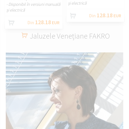
și electrică
- Disponibil în versiuni manuală
și electrică
128.18
Din
EUR
128.18
Din
EUR
Jaluzele Venețiane FAKRO