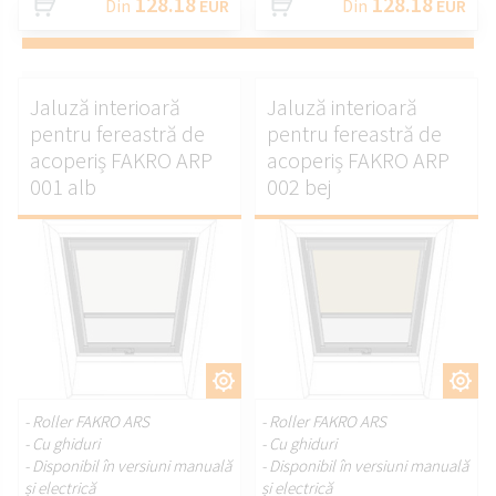
128.18
128.18
Din
EUR
Din
EUR
Jaluză interioară
Jaluză interioară
pentru fereastră de
pentru fereastră de
acoperiș FAKRO ARP
acoperiș FAKRO ARP
001 alb
002 bej
PERSONALIZAȚI.
PERSONALIZAȚI.
- Roller FAKRO ARS
- Roller FAKRO ARS
- Cu ghiduri
- Cu ghiduri
- Disponibil în versiuni manuală
- Disponibil în versiuni manuală
și electrică
și electrică