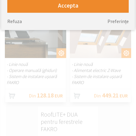
Accepta
Refuza
Preferințe
PERSONALIZAȚI.
PERSONALIZAȚI.
- Linie nouă
- Linie nouă
- Operare manuală (ghiduri)
- Alimentat electric Z-Wave
- Sistem de instalare ușoară
- Sistem de instalare ușoară
FAKRO
FAKRO
128.18
449.21
Din
EUR
Din
EUR
RoofLITE+ DUA
pentru ferestrele
FAKRO