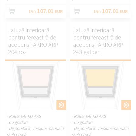
107.01
107.01
Din
EUR
Din
EUR
Jaluză interioară
Jaluză interioară
pentru fereastră de
pentru fereastră de
acoperiș FAKRO ARP
acoperiș FAKRO ARP
204 roz
243 galben
PERSONALIZAȚI.
PERSONALIZAȚI.
- Roller FAKRO ARS
- Roller FAKRO ARS
- Cu ghiduri
- Cu ghiduri
- Disponibil în versiuni manuală
- Disponibil în versiuni manuală
și electrică
și electrică