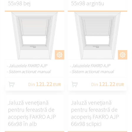
55x98 bej
55x98 argintiu
PERSONALIZAȚI.
PERSONALIZAȚI.
- Jaluzelele FAKRO AJP
- Jaluzelele FAKRO AJP
- Sistem actionat manual
- Sistem actionat manual
121.22
121.22
Din
EUR
Din
EUR
Jaluză venețiană
Jaluză venețiană
pentru fereastră de
pentru fereastră de
acoperiș FAKRO AJP
acoperiș FAKRO AJP
66x98 în alb
66x98 sclipici