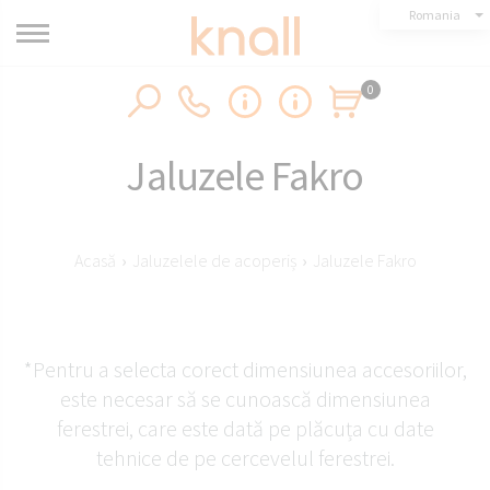
Romania
0
Jaluzele Fakro
Acasă
›
Jaluzelele de acoperiș
›
Jaluzele Fakro
*Pentru a selecta corect dimensiunea accesoriilor,
este necesar să se cunoască dimensiunea
ferestrei, care este dată pe plăcuța cu date
tehnice de pe cercevelul ferestrei.