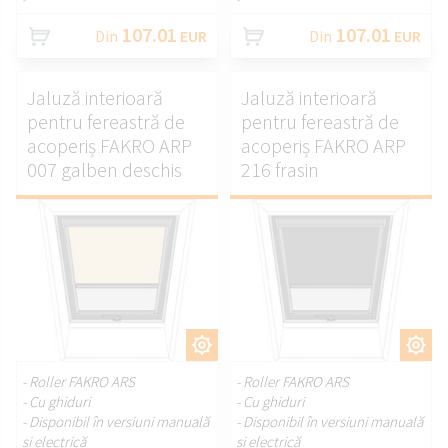
107.01
107.01
Din
EUR
Din
EUR
Jaluză interioară
Jaluză interioară
pentru fereastră de
pentru fereastră de
acoperiș FAKRO ARP
acoperiș FAKRO ARP
007 galben deschis
216 frasin
PERSONALIZAȚI.
PERSONALIZAȚI.
- Roller FAKRO ARS
- Roller FAKRO ARS
- Cu ghiduri
- Cu ghiduri
- Disponibil în versiuni manuală
- Disponibil în versiuni manuală
și electrică
și electrică