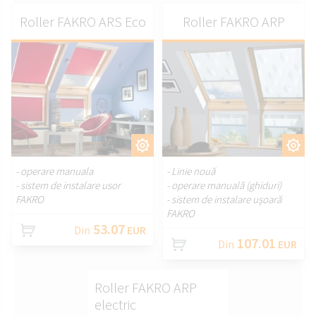
Roller FAKRO ARS Eco
Roller FAKRO ARP
PERSONALIZAȚI.
PERSONALIZAȚI.
- operare manuala
- Linie nouă
- sistem de instalare usor
- operare manuală (ghiduri)
FAKRO
- sistem de instalare ușoară
FAKRO
53.07
Din
EUR
107.01
Din
EUR
Roller FAKRO ARP
electric