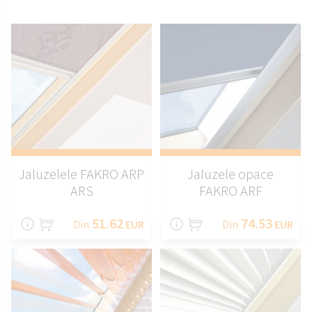
Jaluzelele FAKRO ARP
Jaluzele opace
ARS
FAKRO ARF
51.62
74.53
Din
EUR
Din
EUR