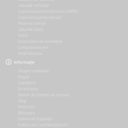
Jaluzele verticale
Copertine pentru ferestre FAKRO
Copertine pentru terasă
Plase de tantari
Jaluzele Fakro
firmă
instrucțiuni de asamblare
Comanda mostre
Knall Youtube
informație
Despre companie
Reguli
Expediere
Se intoarce
Numar de telefon de contact
Blog
Reduceri
Măsurare
Galeria de inspirație
Politica de Confidențialitate