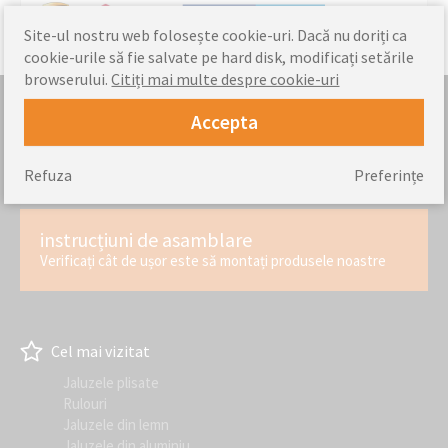
Site-ul nostru web folosește cookie-uri. Dacă nu doriți ca
cookie-urile să fie salvate pe hard disk, modificați setările
browserului.
Citiți mai multe despre cookie-uri
Accepta
Măsurare
Cum să măsurați corect fereastra
Refuza
Preferințe
instrucțiuni de asamblare
Verificați cât de ușor este să montați produsele noastre
Cel mai vizitat
Jaluzele plisate
Rulouri
Jaluzele din lemn
Jaluzele din aluminiu