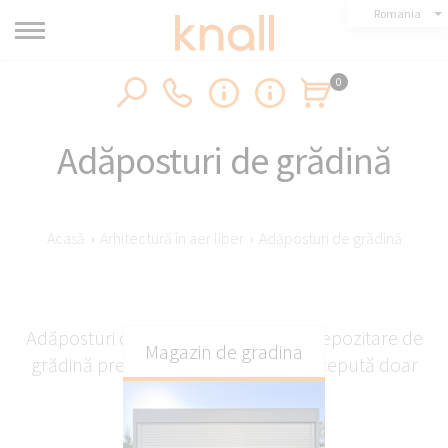
Romania
0
Adăposturi de grădină
Acasă
›
Arhitectură în aer liber
›
Adăposturi de grădină
Adăposturi de grădină de la Knall - depozitare de
Magazin de gradina
grădină premium, la comandă, concepută doar
pentru tine