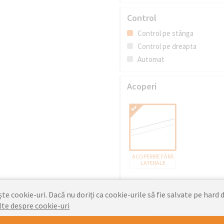
Control
Control pe stânga
Control pe dreapta
Automat
Acoperi
ACOPERIRE FĂRĂ
LATERALE
e cookie-uri. Dacă nu doriți ca cookie-urile să fie salvate pe hard d
Descriere proprie
lte despre cookie-uri