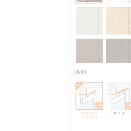
Fixări
ÎN LOCAȘUL
PERETE
FERESTREI