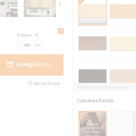
›
5010 NATURAL
Înălțime - B
mm
adaugă în coș
15 zile lucrătoare
Selectat [acum] din [toate] toate
Culoarea benzii
BANDA
ASORTATA LA
CULOAREA
SIPCILOR