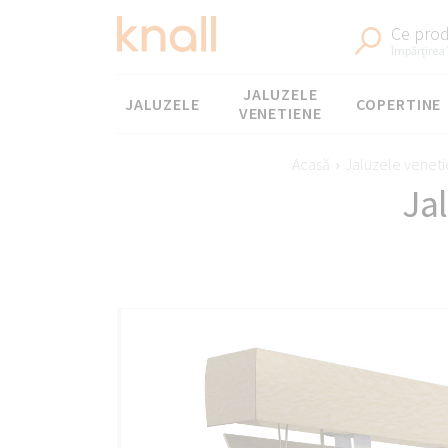
Ce prod
Împărțirea 
Meniul
JALUZELE
JALUZELE
COPERTINE
VENETIENE
Acasă
›
Jaluzele venet
Ja