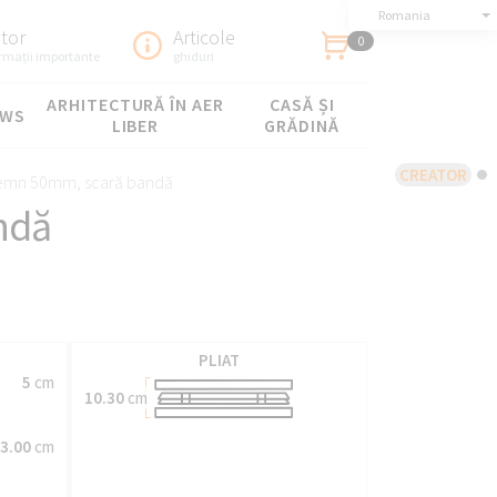
Romania
utor
Articole
0
ormații importante
ghiduri
ARHITECTURĂ ÎN AER
CASĂ ȘI
OWS
LIBER
GRĂDINĂ
CREATOR
lemn 50mm, scară bandă
ndă
PLIAT
5
cm
10.30
cm
3.00
cm