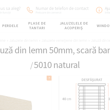
us sa aleg?
Numar de telefon de contact
Aj
în funcții
Preluare de comenzi
Inf
PLASE DE
JALUZELELE DE
PERDELE
WIND
TANTARI
ACOPERIȘ
iene
›
Jaluzele din lemn
›
Jaluzele venețiene din lemn
›
Jaluză din 
luză din lemn 50mm, scară ba
5010 natural
/
DESFĂŞURAT
40
cm
3