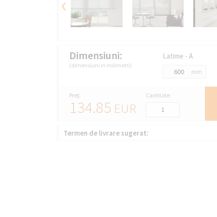
‹
Dimensiuni:
Latime - A
(dimensiuni in milimetri)
mm
Preț:
Cantitate:
134.85
EUR
Termen de livrare sugerat: