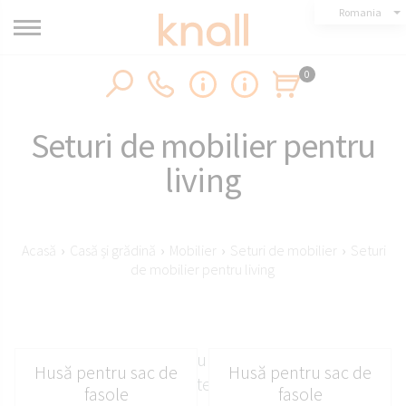
Romania
0
Seturi de mobilier pentru
living
Acasă
›
Casă și grădină
›
Mobilier
›
Seturi de mobilier
›
Seturi
de mobilier pentru living
Seturi de mobilier pentru living concepute pentru
Husă pentru sac de
Husă pentru sac de
a crea un aranjament interior coerent, confortabil
fasole
fasole