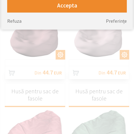
fasole
fasole
Accepta
Refuza
Preferințe
PERSONALIZAȚI
PERSONALIZAȚI
44.7
44.7
Din
EUR
Din
EUR
Husă pentru sac de
Husă pentru sac de
fasole
fasole