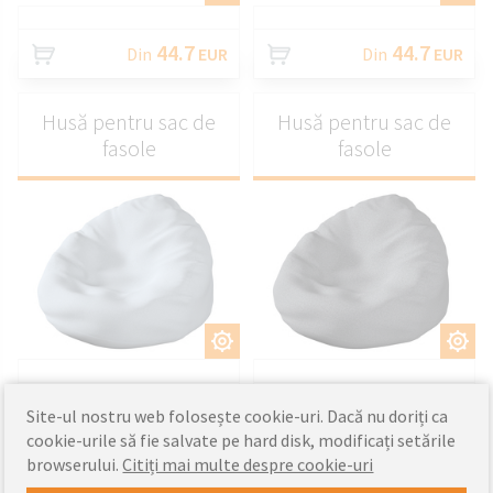
44.7
44.7
Din
EUR
Din
EUR
Husă pentru sac de
Husă pentru sac de
fasole
fasole
PERSONALIZAȚI
PERSONALIZAȚI
44.7
44.7
Din
EUR
Din
EUR
Site-ul nostru web folosește cookie-uri. Dacă nu doriți ca
cookie-urile să fie salvate pe hard disk, modificați setările
browserului.
Citiți mai multe despre cookie-uri
Husă pentru sac de
Husă pentru sac de