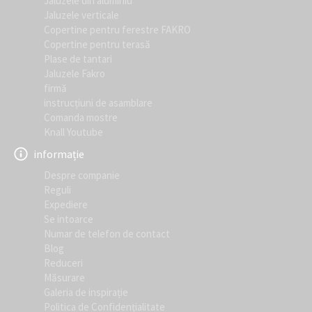
Jaluzele din aluminiu
Jaluzele verticale
Copertine pentru ferestre FAKRO
Copertine pentru terasă
Plase de tantari
Jaluzele Fakro
firmă
instrucțiuni de asamblare
Comanda mostre
Knall Youtube
informație
Despre companie
Reguli
Expediere
Se intoarce
Numar de telefon de contact
Blog
Reduceri
Măsurare
Galeria de inspirație
Politica de Confidențialitate