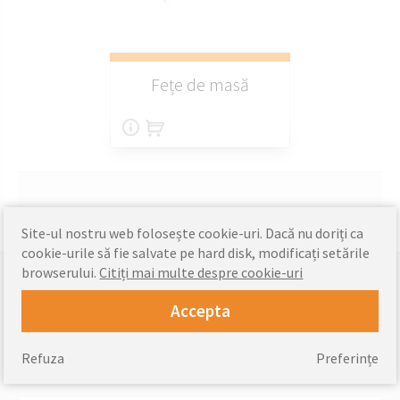
Fețe de masă
Site-ul nostru web folosește cookie-uri. Dacă nu doriți ca
cookie-urile să fie salvate pe hard disk, modificați setările
browserului.
Citiți mai multe despre cookie-uri
Plăți acceptate
Accepta
Refuza
Preferințe
informatii de livrare »
Livra