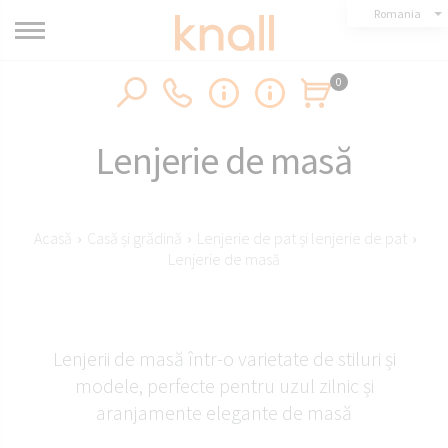
Romania
0
Lenjerie de masă
Acasă
›
Casă și grădină
›
Lenjerie de pat și lenjerie de pat
›
Lenjerie de masă
Lenjerii de masă într-o varietate de stiluri și
modele, perfecte pentru uzul zilnic și
aranjamente elegante de masă