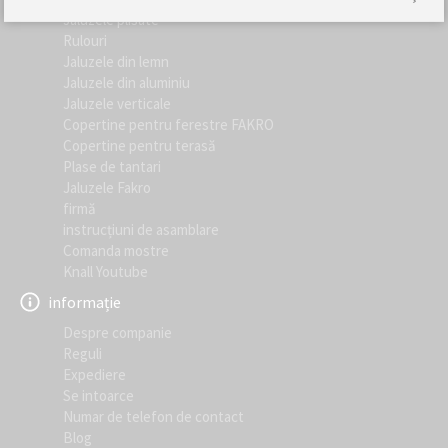
Jaluzele plisate
Rulouri
Jaluzele din lemn
Jaluzele din aluminiu
Jaluzele verticale
Copertine pentru ferestre FAKRO
Copertine pentru terasă
Plase de tantari
Jaluzele Fakro
firmă
instrucțiuni de asamblare
Comanda mostre
Knall Youtube
informație
Despre companie
Reguli
Expediere
Se intoarce
Numar de telefon de contact
Blog