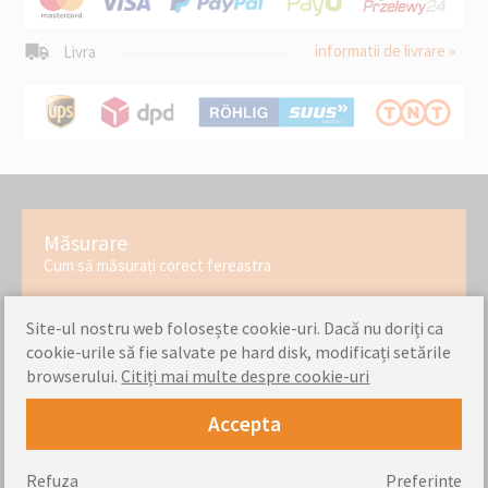
informatii de livrare »
Livra
Măsurare
Cum să măsurați corect fereastra
Site-ul nostru web folosește cookie-uri. Dacă nu doriți ca
instrucțiuni de asamblare
cookie-urile să fie salvate pe hard disk, modificați setările
browserului.
Citiți mai multe despre cookie-uri
Verificați cât de ușor este să montați produsele noastre
Accepta
Cel mai vizitat
Refuza
Preferințe