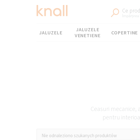
Ce prod
Împărțirea 
Meniul
JALUZELE
JALUZELE
COPERTINE
VENETIENE
Ceasuri mecanice, an
pentru interio
Nie odnaleziono szukanych produktów