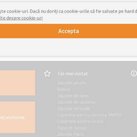
e cookie-uri. Dacă nu doriți ca cookie-urile să fie salvate pe hard d
lte despre cookie-uri
Livra
Accepta
Cel mai vizitat
Jaluzele plisate
Rulouri
Jaluzele din lemn
Jaluzele din aluminiu
Jaluzele verticale
Copertine pentru ferestre FAKRO
tați produsele
Copertine pentru terasă
Plase de tantari
Jaluzele Fakro