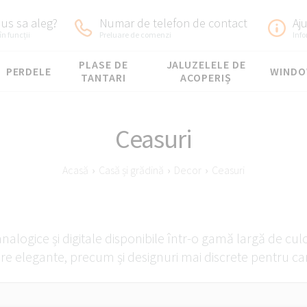
us sa aleg?
Numar de telefon de contact
Aj
în funcții
Preluare de comenzi
Inf
PLASE DE
JALUZELELE DE
PERDELE
WIND
TANTARI
ACOPERIȘ
Ceasuri
Acasă
›
Casă și grădină
›
Decor
›
Ceasuri
alogice și digitale disponibile într-o gamă largă de culori
are elegante, precum și designuri mai discrete pentru ca