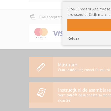
Site-ul nostru web foloseșt
browserului.
Citiți mai mu
Plăți acceptate
Refuza
Măsurare
Cum să măsurați corect fereastra
instrucțiuni de asamblare
Verificați cât de ușor este să mon
noastre