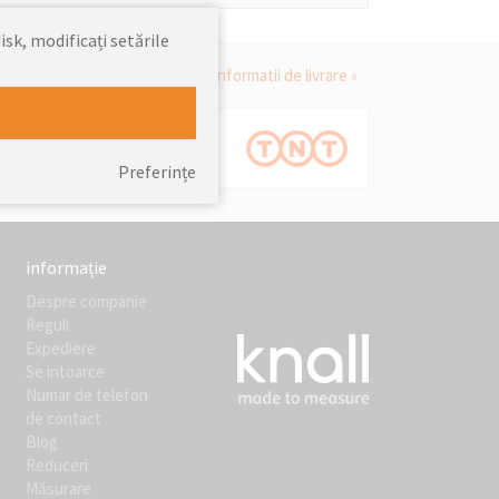
isk, modificați setările
informatii de livrare »
Preferințe
informație
Despre companie
Reguli
Expediere
Se intoarce
Numar de telefon
de contact
Blog
Reduceri
Măsurare