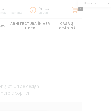
Romania
utor
Articole
0
ormații importante
ghiduri
ARHITECTURĂ ÎN AER
CASĂ ȘI
OWS
LIBER
GRĂDINĂ
 și stiluri de design
merele copiilor