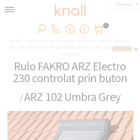
Romania
0
Acasă
›
Jaluzelele de acoperiș
›
Jaluzele Fakro
›
Jaluzele
rulante FAKRO ARZ
›
Rulo FAKRO ARZ Electro 230 controlat
CREATOR
prin buton
Rulo FAKRO ARZ Electro
230 controlat prin buton
ARZ 102 Umbra Grey
/