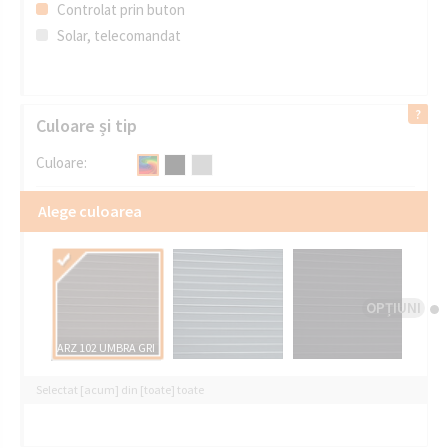
Controlat prin buton
Solar, telecomandat
Culoare și tip
Culoare:
Alege culoarea
OPȚIUNI
ARZ 102 UMBRA GRI
Selectat [acum] din [toate] toate